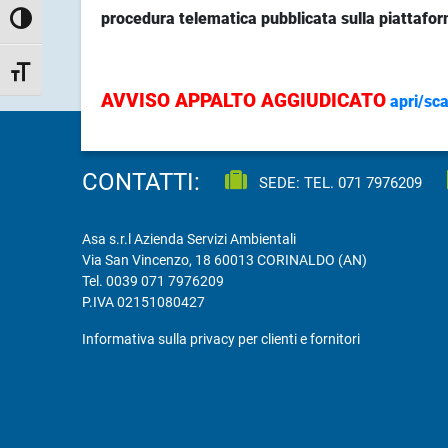
procedura telematica pubblicata sulla piattafo
Attiva/disattiva alto contrasto
Attiva/disattiva dimensione testo
AVVISO APPALTO AGGIUDICATO
apri/sca
CONTATTI:
SEDE: TEL.
071 7976209
Asa s.r.l Azienda Servizi Ambientali
Via San Vincenzo, 18 60013 CORINALDO (AN)
Tel.
0039 071 7976209
P.IVA 02151080427
Informativa sulla privacy per clienti e fornitori