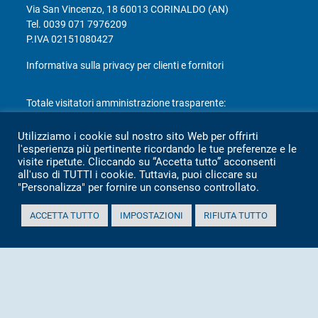
Via San Vincenzo, 18 60013 CORINALDO (AN)
Tel.
0039 071 7976209
P.IVA 02151080427
Informativa sulla privacy per clienti e fornitori
Totale visitatori amministrazione trasparente:
periodo
visitatori
Utilizziamo i cookie sul nostro sito Web per offrirti
l'esperienza più pertinente ricordando le tue preferenze e le
anno 2025
2.360
visite ripetute. Cliccando su “Accetta tutto” acconsenti
anno 2024
2.097
all'uso di TUTTI i cookie. Tuttavia, puoi cliccare su
"Personalizza" per fornire un consenso controllato.
anno 2023
1.803
anno 2022
2.373
ACCETTA TUTTO
IMPOSTAZIONI
RIFIUTA TUTTO
anno 2021
1.501
anno 2020
1.307
Mappa Amministrazione Trasparente (XML)
Sito aggiornato il: 2 Luglio 2026