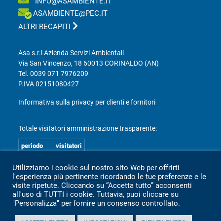
INFO@ASAMBIENTE.IT
ASAMBIENTE@PEC.IT
ALTRI RECAPITI
Asa s.r.l Azienda Servizi Ambientali
Via San Vincenzo, 18 60013 CORINALDO (AN)
Tel.
0039 071 7976209
P.IVA 02151080427
Informativa sulla privacy per clienti e fornitori
Totale visitatori amministrazione trasparente:
periodo
visitatori
anno 2025
2.360
Utilizziamo i cookie sul nostro sito Web per offrirti
anno 2024
2.097
l'esperienza più pertinente ricordando le tue preferenze e le
visite ripetute. Cliccando su “Accetta tutto” acconsenti
anno 2023
1.803
all'uso di TUTTI i cookie. Tuttavia, puoi cliccare su
"Personalizza" per fornire un consenso controllato.
anno 2022
2.373
anno 2021
1.501