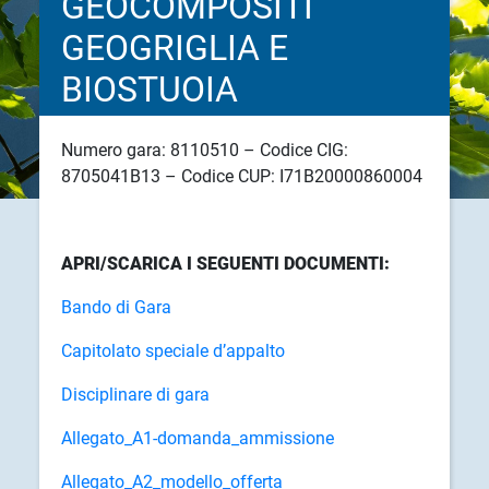
GEOCOMPOSITI
GEOGRIGLIA E
BIOSTUOIA
Numero gara: 8110510 – Codice CIG:
8705041B13 – Codice CUP: I71B20000860004
APRI/SCARICA I SEGUENTI DOCUMENTI:
Bando di Gara
Capitolato speciale d’appalto
Disciplinare di gara
Allegato_A1-domanda_ammissione
Allegato_A2_modello_offerta