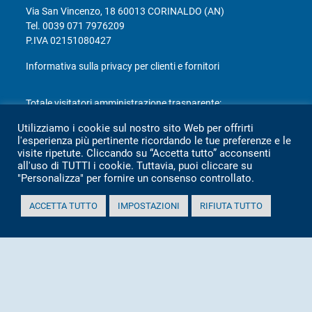
Via San Vincenzo, 18 60013 CORINALDO (AN)
Tel.
0039 071 7976209
P.IVA 02151080427
Informativa sulla privacy per clienti e fornitori
Totale visitatori amministrazione trasparente:
Utilizziamo i cookie sul nostro sito Web per offrirti
periodo
visitatori
l'esperienza più pertinente ricordando le tue preferenze e le
anno 2025
2.360
visite ripetute. Cliccando su “Accetta tutto” acconsenti
all'uso di TUTTI i cookie. Tuttavia, puoi cliccare su
anno 2024
2.097
"Personalizza" per fornire un consenso controllato.
anno 2023
1.803
ACCETTA TUTTO
IMPOSTAZIONI
RIFIUTA TUTTO
anno 2022
2.373
anno 2021
1.501
anno 2020
1.307
Mappa Amministrazione Trasparente (XML)
Sito aggiornato il: 2 Luglio 2026