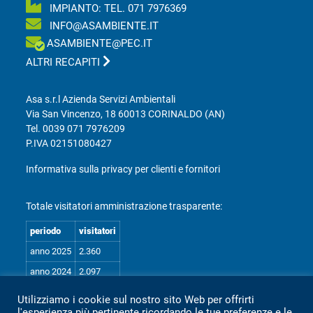
IMPIANTO: TEL.
071 7976369
INFO@ASAMBIENTE.IT
ASAMBIENTE@PEC.IT
ALTRI RECAPITI
Asa s.r.l Azienda Servizi Ambientali
Via San Vincenzo, 18 60013 CORINALDO (AN)
Tel.
0039 071 7976209
P.IVA 02151080427
Informativa sulla privacy per clienti e fornitori
Totale visitatori amministrazione trasparente:
periodo
visitatori
anno 2025
2.360
anno 2024
2.097
anno 2023
1.803
Utilizziamo i cookie sul nostro sito Web per offrirti
l'esperienza più pertinente ricordando le tue preferenze e le
anno 2022
2.373