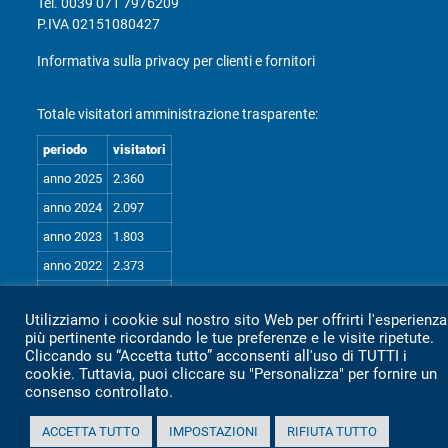
Tel.
0039 071 7976209
P.IVA 02151080427
Informativa sulla privacy per clienti e fornitori
Totale visitatori amministrazione trasparente:
periodo
visitatori
anno 2025
2.360
anno 2024
2.097
anno 2023
1.803
anno 2022
2.373
anno 2021
1.501
Utilizziamo i cookie sul nostro sito Web per offrirti l'esperienza
anno 2020
1.307
più pertinente ricordando le tue preferenze e le visite ripetute.
Mappa Amministrazione Trasparente (XML)
Cliccando su “Accetta tutto” acconsenti all'uso di TUTTI i
cookie. Tuttavia, puoi cliccare su "Personalizza" per fornire un
consenso controllato.
Sito aggiornato il: 2 Luglio 2026
ACCETTA TUTTO
IMPOSTAZIONI
RIFIUTA TUTTO