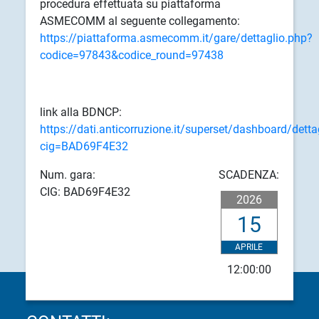
procedura effettuata su piattaforma
ASMECOMM al seguente collegamento:
https://piattaforma.asmecomm.it/gare/dettaglio.php?
codice=97843&codice_round=97438
link alla BDNCP:
https://dati.anticorruzione.it/superset/dashboard/detta
cig=BAD69F4E32
Num. gara:
SCADENZA:
CIG: BAD69F4E32
2026
15
APRILE
12:00:00