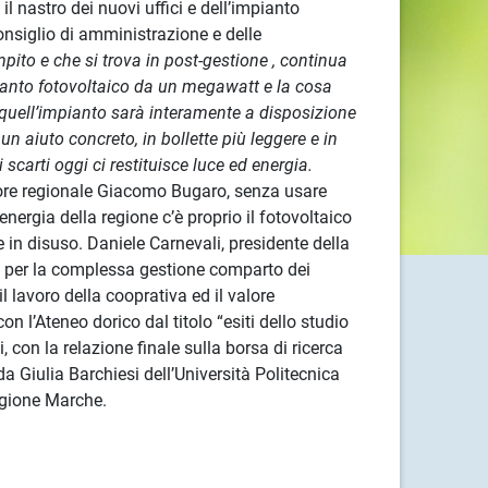
l nastro dei nuovi uffici e dell’impianto
onsiglio di amministrazione e delle
pito e che si trova in post-gestione , continua
ianto fotovoltaico da un megawatt e la cosa
a quell’impianto sarà interamente a disposizione
n aiuto concreto, in bollette più leggere e in
i scarti oggi ci restituisce luce ed energia.
ssore regionale Giacomo Bugaro, senza usare
nergia della regione c’è proprio il fotovoltaico
 in disuso. Daniele Carnevali, presidente della
oni per la complessa gestione comparto dei
l lavoro della cooprativa ed il valore
n l’Ateneo dorico dal titolo “esiti dello studio
con la relazione finale sulla borsa di ricerca
da Giulia Barchiesi dell’Università Politecnica
Regione Marche.