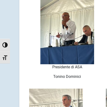
Attiva/disattiva alto contrasto
Attiva/disattiva dimensione testo
Presidente di ASA
Tonino Dominici