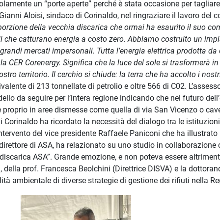
olamente un “porte aperte” perché è stata occasione per tagliare i
anni Aloisi, sindaco di Corinaldo, nel ringraziare il lavoro del c
porzione della vecchia discarica che ormai ha esaurito il suo com
li che catturano energia a costo zero. Abbiamo costruito un imp
 grandi mercati impersonali. Tutta l’energia elettrica prodotta d
 CER Corenergy. Significa che la luce del sole si trasformerà in u
stro territorio. Il cerchio si chiude: la terra che ha accolto i nostr
ivalente di 213 tonnellate di petrolio e oltre 566 di C02. L’asse
lo da seguire per l’intera regione indicando che nel futuro dell’e
e proprio in aree dismesse come quella di via San Vicenzo o cave
di Corinaldo ha ricordato la necessità del dialogo tra le istituzi
ntervento del vice presidente Raffaele Paniconi che ha illustrato i
irettore di ASA, ha relazionato su uno studio in collaborazione co
discarica ASA”. Grande emozione, e non poteva essere altrimenti, 
i, della prof. Francesca Beolchini (Direttrice DISVA) e la dottoran
ità ambientale di diverse strategie di gestione dei rifiuti nella 