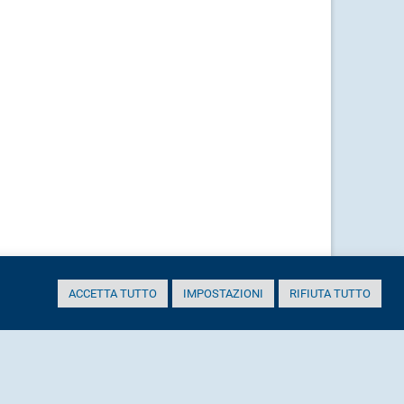
ACCETTA TUTTO
IMPOSTAZIONI
RIFIUTA TUTTO
ASAMBIENTE@PEC.IT
ALTRI RECAPITI
Sito aggiornato il: 2 Luglio 2026