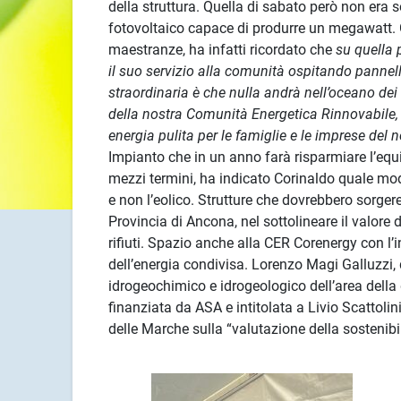
della struttura. Quella di sabato però non era s
fotovoltaico capace di produrre un megawatt. Gi
maestranze, ha infatti ricordato che
su quella 
il suo servizio alla comunità ospitando pannel
straordinaria è che nulla andrà nell’oceano dei
della nostra Comunità Energetica Rinnovabile, la
energia pulita per le famiglie e le imprese del no
Impianto che in un anno farà risparmiare l’equ
mezzi termini, ha indicato Corinaldo quale model
e non l’eolico. Strutture che dovrebbero sorger
Provincia di Ancona, nel sottolineare il valore 
rifiuti. Spazio anche alla CER Corenergy con l’i
dell’energia condivisa. Lorenzo Magi Galluzzi, d
idrogeochimico e idrogeologico dell’area della 
finanziata da ASA e intitolata a Livio Scattolin
delle Marche sulla “valutazione della sostenibil