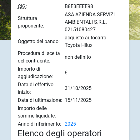
CIG:
B8E3EEEE98
ASA AZIENDA SERVIZI
Struttura
AMBIENTALI S.R.L.
proponente:
02151080427
acquisto autocarro
Oggetto del bando:
Toyota Hilux
Procedura di scelta
non definito
del contraente:
Importo di
€
aggiudicazione:
Data di effettivo
31/10/2025
inizio:
Data di ultimazione:
15/11/2025
Importo delle
somme liquidate:
Anno di riferimento:
2025
Elenco degli operatori