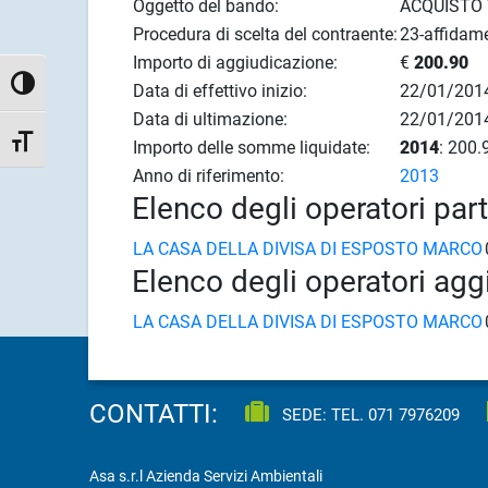
Oggetto del bando:
ACQUISTO 
Procedura di scelta del contraente:
23-affidame
Importo di aggiudicazione:
€
200.90
Attiva/disattiva alto contrasto
Data di effettivo inizio:
22/01/201
Data di ultimazione:
22/01/201
Attiva/disattiva dimensione testo
Importo delle somme liquidate:
2014
: 200.
Anno di riferimento:
2013
Elenco degli operatori par
LA CASA DELLA DIVISA DI ESPOSTO MARCO
Elenco degli operatori agg
LA CASA DELLA DIVISA DI ESPOSTO MARCO
CONTATTI:
SEDE: TEL.
071 7976209
Asa s.r.l Azienda Servizi Ambientali