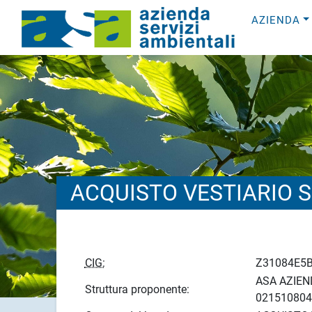
AZIENDA
ACQUISTO VESTIARIO 
CIG:
Z31084E5
ASA AZIEND
Struttura proponente:
021510804