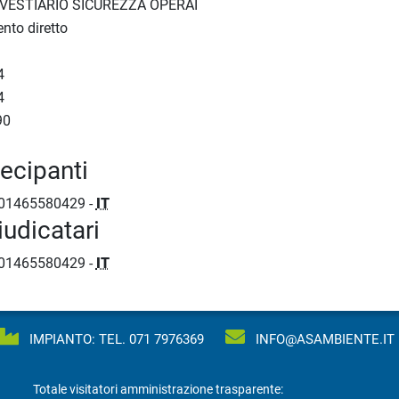
VESTIARIO SICUREZZA OPERAI
nto diretto
4
4
90
tecipanti
01465580429 -
IT
iudicatari
01465580429 -
IT
IMPIANTO: TEL.
071 7976369
INFO@ASAMBIENTE.IT
Totale visitatori amministrazione trasparente: