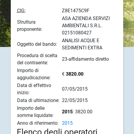
CIG:
Z8E1475C9F
ASA AZIENDA SERVIZI
Struttura
AMBIENTALI S.R.L.
proponente:
02151080427
ANALISI ACQUE E
Oggetto del bando:
SEDIMENTI EXTRA
Procedura di scelta
23-affidamento diretto
del contraente:
Importo di
€
3820.00
aggiudicazione:
Data di effettivo
07/05/2015
inizio:
Data di ultimazione:
22/05/2015
Importo delle
2015
: 3820.00
somme liquidate:
Anno di riferimento:
2015
Elenco degli operatori