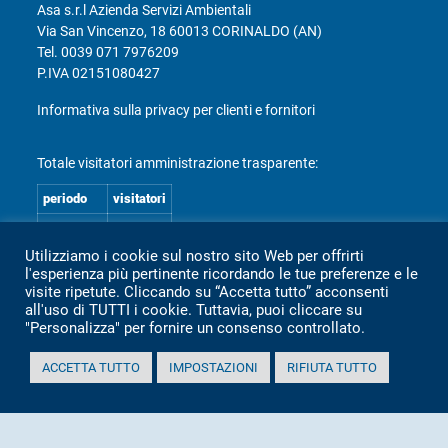
Asa s.r.l Azienda Servizi Ambientali
Via San Vincenzo, 18 60013 CORINALDO (AN)
Tel.
0039 071 7976209
P.IVA 02151080427
Informativa sulla privacy per clienti e fornitori
Totale visitatori amministrazione trasparente:
periodo
visitatori
anno 2025
2.360
Utilizziamo i cookie sul nostro sito Web per offrirti
anno 2024
2.097
l'esperienza più pertinente ricordando le tue preferenze e le
anno 2023
1.803
visite ripetute. Cliccando su “Accetta tutto” acconsenti
all'uso di TUTTI i cookie. Tuttavia, puoi cliccare su
anno 2022
2.373
"Personalizza" per fornire un consenso controllato.
anno 2021
1.501
ACCETTA TUTTO
IMPOSTAZIONI
RIFIUTA TUTTO
anno 2020
1.307
Mappa Amministrazione Trasparente (XML)