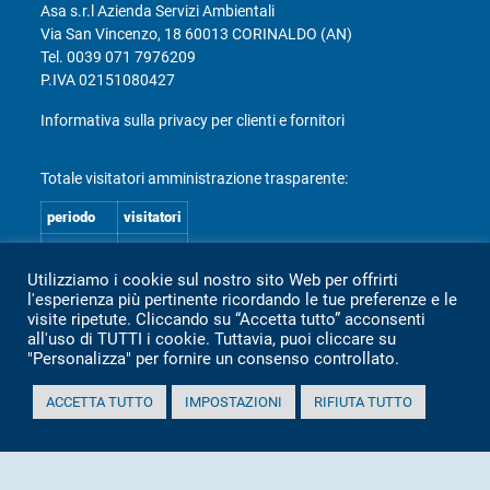
Asa s.r.l Azienda Servizi Ambientali
Via San Vincenzo, 18 60013 CORINALDO (AN)
Tel.
0039 071 7976209
P.IVA 02151080427
Informativa sulla privacy per clienti e fornitori
Totale visitatori amministrazione trasparente:
periodo
visitatori
anno 2025
2.360
Utilizziamo i cookie sul nostro sito Web per offrirti
anno 2024
2.097
l'esperienza più pertinente ricordando le tue preferenze e le
anno 2023
1.803
visite ripetute. Cliccando su “Accetta tutto” acconsenti
all'uso di TUTTI i cookie. Tuttavia, puoi cliccare su
anno 2022
2.373
"Personalizza" per fornire un consenso controllato.
anno 2021
1.501
ACCETTA TUTTO
IMPOSTAZIONI
RIFIUTA TUTTO
anno 2020
1.307
Mappa Amministrazione Trasparente (XML)