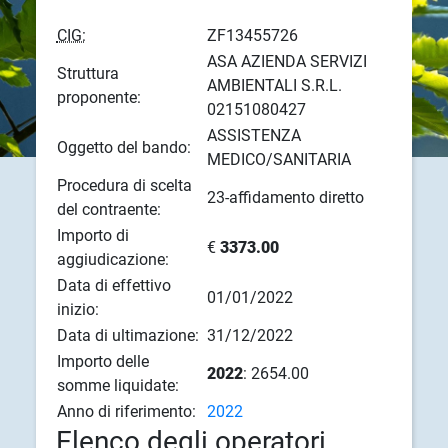
CIG:
ZF13455726
ASA AZIENDA SERVIZI
Struttura
AMBIENTALI S.R.L.
proponente:
02151080427
ASSISTENZA
Oggetto del bando:
MEDICO/SANITARIA
Procedura di scelta
23-affidamento diretto
del contraente:
Importo di
€
3373.00
aggiudicazione:
Data di effettivo
01/01/2022
inizio:
Data di ultimazione:
31/12/2022
Importo delle
2022
: 2654.00
somme liquidate:
Anno di riferimento:
2022
Elenco degli operatori