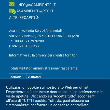
INFO@ASAMBIENTE.IT
ASAMBIENTE@PEC.IT
ALTRI RECAPITI
Asa s.r.l Azienda Servizi Ambientali
Via San Vincenzo, 18 60013 CORINALDO (AN)
Tel.
0039 071 7976209
P.IVA 02151080427
Informativa sulla privacy per clienti e fornitori
Totale visitatori amministrazione trasparente:
periodo
visitatori
anno 2025
2.360
Utilizziamo i cookie sul nostro sito Web per offrirti
anno 2024
2.097
l'esperienza più pertinente ricordando le tue preferenze e le
visite ripetute. Cliccando su “Accetta tutto” acconsenti
anno 2023
1.803
all'uso di TUTTI i cookie. Tuttavia, puoi cliccare su
"Personalizza" per fornire un consenso controllato.
anno 2022
2.373