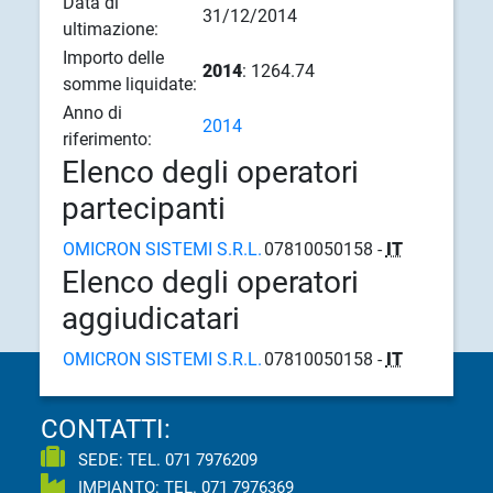
Data di
31/12/2014
ultimazione:
Importo delle
2014
: 1264.74
somme liquidate:
Anno di
2014
riferimento:
Elenco degli operatori
partecipanti
OMICRON SISTEMI S.R.L.
07810050158 -
IT
Elenco degli operatori
aggiudicatari
OMICRON SISTEMI S.R.L.
07810050158 -
IT
CONTATTI:
SEDE: TEL.
071 7976209
IMPIANTO: TEL.
071 7976369