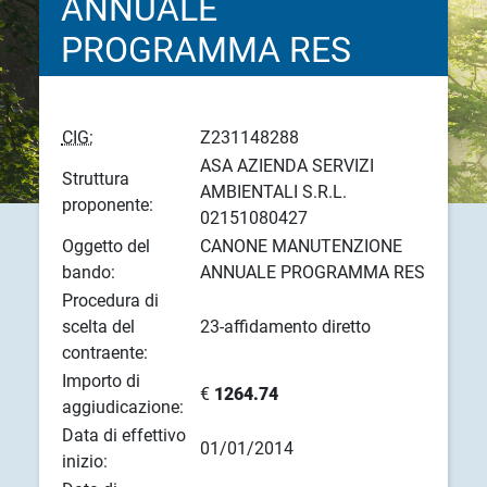
ANNUALE
PROGRAMMA RES
CIG:
Z231148288
ASA AZIENDA SERVIZI
Struttura
AMBIENTALI S.R.L.
proponente:
02151080427
Oggetto del
CANONE MANUTENZIONE
bando:
ANNUALE PROGRAMMA RES
Procedura di
scelta del
23-affidamento diretto
contraente:
Importo di
€
1264.74
aggiudicazione:
Data di effettivo
01/01/2014
inizio: