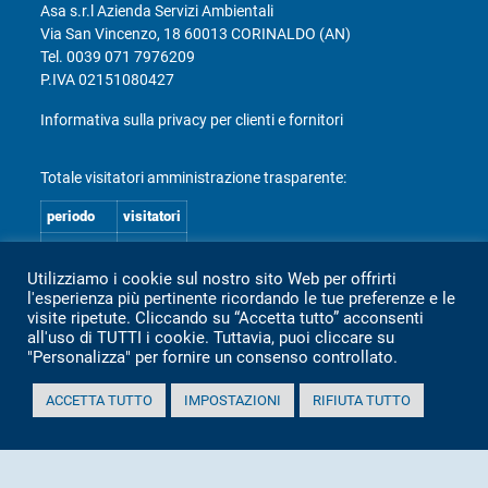
Asa s.r.l Azienda Servizi Ambientali
Via San Vincenzo, 18 60013 CORINALDO (AN)
Tel.
0039 071 7976209
P.IVA 02151080427
Informativa sulla privacy per clienti e fornitori
Totale visitatori amministrazione trasparente:
periodo
visitatori
anno 2025
2.360
Utilizziamo i cookie sul nostro sito Web per offrirti
anno 2024
2.097
l'esperienza più pertinente ricordando le tue preferenze e le
anno 2023
1.803
visite ripetute. Cliccando su “Accetta tutto” acconsenti
all'uso di TUTTI i cookie. Tuttavia, puoi cliccare su
anno 2022
2.373
"Personalizza" per fornire un consenso controllato.
anno 2021
1.501
ACCETTA TUTTO
IMPOSTAZIONI
RIFIUTA TUTTO
anno 2020
1.307
Mappa Amministrazione Trasparente (XML)