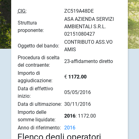
CIG:
ZC519A48DE
ASA AZIENDA SERVIZI
Struttura
AMBIENTALI S.R.L.
proponente:
02151080427
CONTRIBUTO ASS.VO
Oggetto del bando:
AMIS
Procedura di scelta
23-affidamento diretto
del contraente:
Importo di
€
1172.00
aggiudicazione:
Data di effettivo
05/05/2016
inizio:
Data di ultimazione:
30/11/2016
Importo delle
2016
: 1172.00
somme liquidate:
Anno di riferimento:
2016
Elenco degli operatori