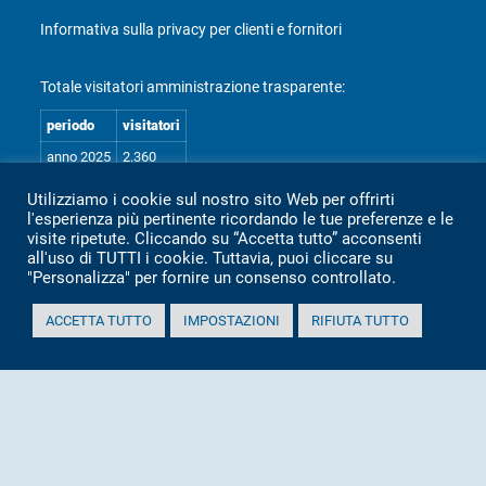
Informativa sulla privacy per clienti e fornitori
Totale visitatori amministrazione trasparente:
periodo
visitatori
anno 2025
2.360
anno 2024
2.097
Utilizziamo i cookie sul nostro sito Web per offrirti
l'esperienza più pertinente ricordando le tue preferenze e le
anno 2023
1.803
visite ripetute. Cliccando su “Accetta tutto” acconsenti
anno 2022
2.373
all'uso di TUTTI i cookie. Tuttavia, puoi cliccare su
"Personalizza" per fornire un consenso controllato.
anno 2021
1.501
anno 2020
1.307
ACCETTA TUTTO
IMPOSTAZIONI
RIFIUTA TUTTO
Mappa Amministrazione Trasparente (XML)
Sito aggiornato il: 2 Luglio 2026