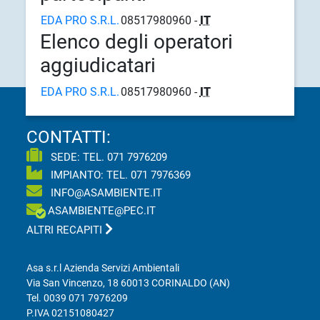
EDA PRO S.R.L.
08517980960 -
IT
Elenco degli operatori
aggiudicatari
EDA PRO S.R.L.
08517980960 -
IT
CONTATTI:
SEDE: TEL.
071 7976209
IMPIANTO: TEL.
071 7976369
INFO@ASAMBIENTE.IT
ASAMBIENTE@PEC.IT
ALTRI RECAPITI
Asa s.r.l Azienda Servizi Ambientali
Via San Vincenzo, 18 60013 CORINALDO (AN)
Tel.
0039 071 7976209
P.IVA 02151080427