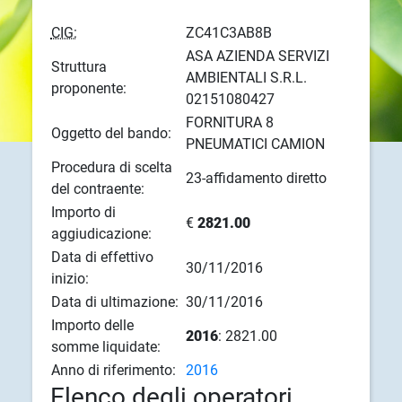
CIG:
ZC41C3AB8B
ASA AZIENDA SERVIZI
Struttura
AMBIENTALI S.R.L.
proponente:
02151080427
FORNITURA 8
Oggetto del bando:
PNEUMATICI CAMION
Procedura di scelta
23-affidamento diretto
del contraente:
Importo di
€
2821.00
aggiudicazione:
Data di effettivo
30/11/2016
inizio:
Data di ultimazione:
30/11/2016
Importo delle
2016
: 2821.00
somme liquidate:
Anno di riferimento:
2016
Elenco degli operatori