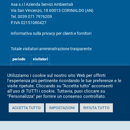
Asa s.r.l Azienda Servizi Ambientali
Via San Vincenzo, 18 60013 CORINALDO (AN)
Tel.
0039 071 7976209
P.IVA 02151080427
Informativa sulla privacy per clienti e fornitori
Totale visitatori amministrazione trasparente:
periodo
visitatori
anno 2025
2.360
Utilizziamo i cookie sul nostro sito Web per offrirti
anno 2024
2.097
l'esperienza più pertinente ricordando le tue preferenze e le
anno 2023
1.803
visite ripetute. Cliccando su “Accetta tutto” acconsenti
all'uso di TUTTI i cookie. Tuttavia, puoi cliccare su
anno 2022
2.373
"Personalizza" per fornire un consenso controllato.
anno 2021
1.501
ACCETTA TUTTO
IMPOSTAZIONI
RIFIUTA TUTTO
anno 2020
1.307
Mappa Amministrazione Trasparente (XML)