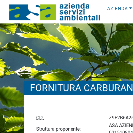
AZIENDA
FORNITURA CARBURAN
CIG:
Z9F2B6A2
ASA AZIEND
Struttura proponente:
021510804