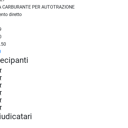
A CARBURANTE PER AUTOTRAZIONE
nto diretto
9
0
.50
0
tecipanti
T
T
T
T
T
T
iudicatari