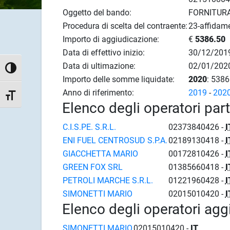
Oggetto del bando:
FORNITUR
Procedura di scelta del contraente:
23-affidame
Importo di aggiudicazione:
€
5386.50
Data di effettivo inizio:
30/12/201
Data di ultimazione:
02/01/202
Attiva/disattiva alto contrasto
Importo delle somme liquidate:
2020
: 5386
Anno di riferimento:
2019
-
202
Attiva/disattiva dimensione testo
Elenco degli operatori par
C.I.S.PE. S.R.L.
02373840426 -
I
ENI FUEL CENTROSUD S.P.A.
02189130418 -
I
GIACCHETTA MARIO
00172810426 -
I
GREEN FOX SRL
01385660418 -
I
PETROLI MARCHE S.R.L.
01221960428 -
I
SIMONETTI MARIO
02015010420 -
I
Elenco degli operatori agg
SIMONETTI MARIO
02015010420 -
IT