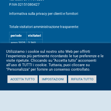
P.IVA 02151080427
Informativa sulla privacy per clienti e fornitori
Totale visitatori amministrazione trasparente:
periodo
visitatori
anno 2025
2.360
anno 2024
2.097
Utilizziamo i cookie sul nostro sito Web per offrirti
l'esperienza più pertinente ricordando le tue preferenze e le
anno 2023
1.803
visite ripetute. Cliccando su “Accetta tutto” acconsenti
anno 2022
2.373
all'uso di TUTTI i cookie. Tuttavia, puoi cliccare su
"Personalizza" per fornire un consenso controllato.
anno 2021
1.501
anno 2020
1.307
ACCETTA TUTTO
IMPOSTAZIONI
RIFIUTA TUTTO
Mappa Amministrazione Trasparente (XML)
Sito aggiornato il: 2 Luglio 2026