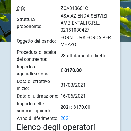
CIG:
ZCA313661C
ASA AZIENDA SERVIZI
Struttura
AMBIENTALI S.R.L.
proponente:
02151080427
FORNITURA FORCA PER
Oggetto del bando:
MEZZO
Procedura di scelta
23-affidamento diretto
del contraente:
Importo di
€
8170.00
aggiudicazione:
Data di effettivo
31/03/2021
inizio:
Data di ultimazione:
16/06/2021
Importo delle
2021
: 8170.00
somme liquidate:
Anno di riferimento:
2021
Elenco degli operatori