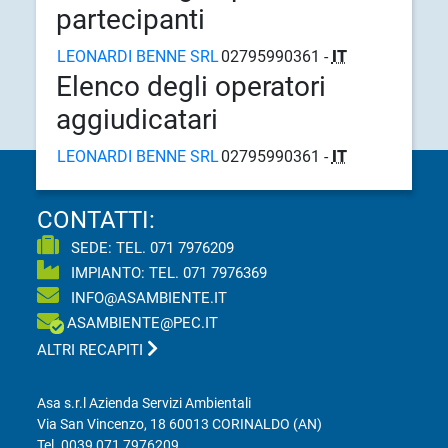
partecipanti
LEONARDI BENNE SRL
02795990361 -
IT
Elenco degli operatori
aggiudicatari
LEONARDI BENNE SRL
02795990361 -
IT
CONTATTI:
SEDE: TEL.
071 7976209
IMPIANTO: TEL.
071 7976369
INFO@ASAMBIENTE.IT
ASAMBIENTE@PEC.IT
ALTRI RECAPITI
Asa s.r.l Azienda Servizi Ambientali
Via San Vincenzo, 18 60013 CORINALDO (AN)
Tel.
0039 071 7976209