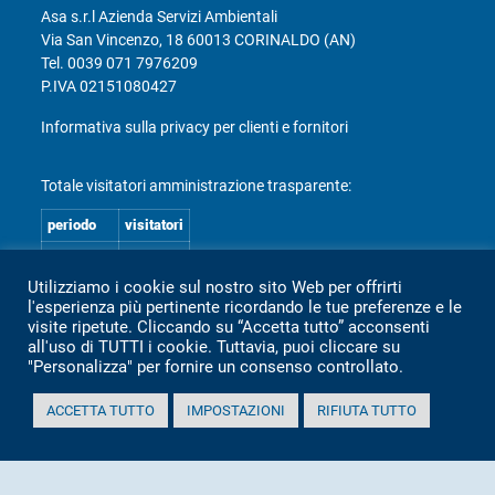
Asa s.r.l Azienda Servizi Ambientali
Via San Vincenzo, 18 60013 CORINALDO (AN)
Tel.
0039 071 7976209
P.IVA 02151080427
Informativa sulla privacy per clienti e fornitori
Totale visitatori amministrazione trasparente:
periodo
visitatori
anno 2025
2.360
Utilizziamo i cookie sul nostro sito Web per offrirti
anno 2024
2.097
l'esperienza più pertinente ricordando le tue preferenze e le
anno 2023
1.803
visite ripetute. Cliccando su “Accetta tutto” acconsenti
all'uso di TUTTI i cookie. Tuttavia, puoi cliccare su
anno 2022
2.373
"Personalizza" per fornire un consenso controllato.
anno 2021
1.501
ACCETTA TUTTO
IMPOSTAZIONI
RIFIUTA TUTTO
anno 2020
1.307
Mappa Amministrazione Trasparente (XML)