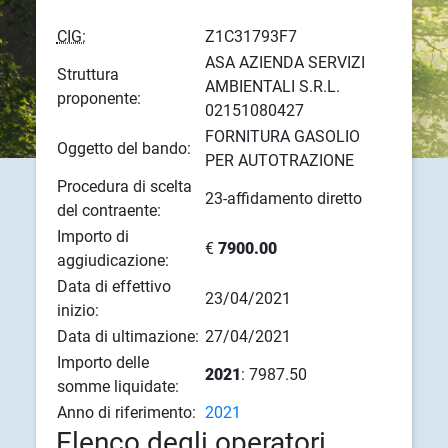
CIG:
Z1C31793F7
ASA AZIENDA SERVIZI
Struttura
AMBIENTALI S.R.L.
proponente:
02151080427
FORNITURA GASOLIO
Oggetto del bando:
PER AUTOTRAZIONE
Procedura di scelta
23-affidamento diretto
del contraente:
Importo di
€
7900.00
aggiudicazione:
Data di effettivo
23/04/2021
inizio:
Data di ultimazione:
27/04/2021
Importo delle
2021
: 7987.50
somme liquidate:
Anno di riferimento:
2021
Elenco degli operatori