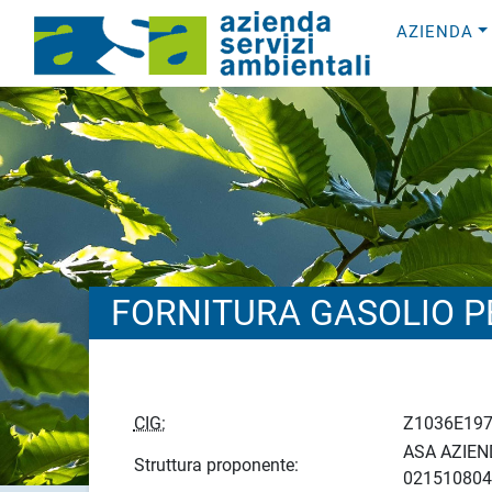
AZIENDA
FORNITURA GASOLIO P
CIG:
Z1036E19
ASA AZIEND
Struttura proponente:
021510804