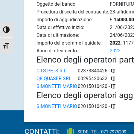
Oggetto del bando:
FORNITUR
Procedura di scelta del contraente:
23-affidame
Importo di aggiudicazione:
€
15000.00
Data di effettivo inizio:
21/06/202
Attiva/disattiva alto contrasto
Data di ultimazione:
24/06/202
Importo delle somme liquidate:
2022
: 1177
Attiva/disattiva dimensione testo
Anno di riferimento:
2022
Elenco degli operatori par
C.I.S.PE. S.R.L.
02373840426 -
IT
Q8 QUASER SRL
00295420632 -
IT
SIMONETTI MARIO
02015010420 -
IT
Elenco degli operatori agg
SIMONETTI MARIO
02015010420 -
IT
CONTATTI:
SEDE: TEL.
071 7976209