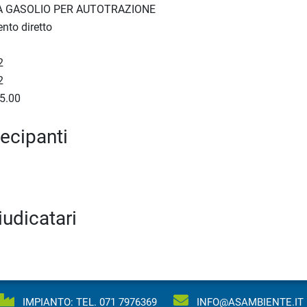
A GASOLIO PER AUTOTRAZIONE
nto diretto
2
2
5.00
tecipanti
iudicatari
IMPIANTO: TEL.
071 7976369
INFO@ASAMBIENTE.IT