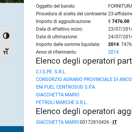
Oggetto del bando:
FORNITUR
Procedura di scelta del contraente:
23-affidame
Importo di aggiudicazione:
€
7476.00
Data di effettivo inizio:
23/07/201
Data di ultimazione:
24/07/201
Attiva/disattiva alto contrasto
Importo delle somme liquidate:
2014
: 7476
Anno di riferimento:
2014
Attiva/disattiva dimensione testo
Elenco degli operatori par
C.I.S.PE. S.R.L.
CONSORZIO AGRARIO PROVINCIALE DI ANC
ENI FUEL CENTROSUD S.P.A.
GIACCHETTA MARIO
PETROLI MARCHE S.R.L.
Elenco degli operatori agg
GIACCHETTA MARIO
00172810426 -
IT