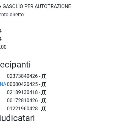
A GASOLIO PER AUTOTRAZIONE
nto diretto
4
4
.00
tecipanti
02373840426 -
IT
ONA
00080420425 -
IT
02189130418 -
IT
00172810426 -
IT
01221960428 -
IT
iudicatari