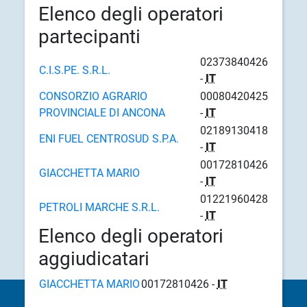
Elenco degli operatori
partecipanti
02373840426
C.I.S.PE. S.R.L.
-
IT
CONSORZIO AGRARIO
00080420425
PROVINCIALE DI ANCONA
-
IT
02189130418
ENI FUEL CENTROSUD S.P.A.
-
IT
00172810426
GIACCHETTA MARIO
-
IT
01221960428
PETROLI MARCHE S.R.L.
-
IT
Elenco degli operatori
aggiudicatari
GIACCHETTA MARIO
00172810426 -
IT