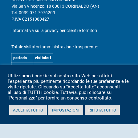
Via San Vincenzo, 18 60013 CORINALDO (AN)
Tel.
0039 071 7976209
P.IVA 02151080427
Informativa sulla privacy per clienti e fornitori
Totale visitatori amministrazione trasparente:
periodo
visitatori
anno 2025
2.360
Utilizziamo i cookie sul nostro sito Web per offrirti
anno 2024
2.097
l'esperienza più pertinente ricordando le tue preferenze e le
anno 2023
1.803
visite ripetute. Cliccando su “Accetta tutto” acconsenti
all'uso di TUTTI i cookie. Tuttavia, puoi cliccare su
anno 2022
2.373
"Personalizza" per fornire un consenso controllato.
anno 2021
1.501
ACCETTA TUTTO
IMPOSTAZIONI
RIFIUTA TUTTO
anno 2020
1.307
Mappa Amministrazione Trasparente (XML)
Sito aggiornato il: 2 Luglio 2026