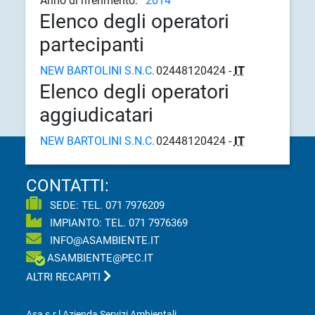
Anno di riferimento:
2014
Elenco degli operatori
partecipanti
NEW BARTOLINI S.N.C.
02448120424 -
IT
Elenco degli operatori
aggiudicatari
NEW BARTOLINI S.N.C.
02448120424 -
IT
CONTATTI:
SEDE: TEL.
071 7976209
IMPIANTO: TEL.
071 7976369
INFO@ASAMBIENTE.IT
ASAMBIENTE@PEC.IT
ALTRI RECAPITI
Asa s.r.l Azienda Servizi Ambientali