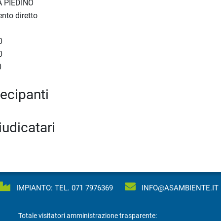
 PIEDINO
nto diretto
0
0
0
tecipanti
iudicatari
IMPIANTO: TEL.
071 7976369
INFO@ASAMBIENTE.IT
Totale visitatori amministrazione trasparente: