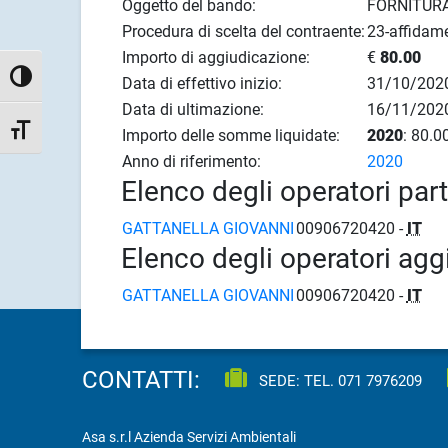
Oggetto del bando:
FORNITURA
Procedura di scelta del contraente:
23-affidame
Importo di aggiudicazione:
€
80.00
Attiva/disattiva alto contrasto
Data di effettivo inizio:
31/10/202
Data di ultimazione:
16/11/202
Attiva/disattiva dimensione testo
Importo delle somme liquidate:
2020
: 80.0
Anno di riferimento:
2020
Elenco degli operatori par
GATTANELLA GIOVANNI
00906720420 -
IT
Elenco degli operatori agg
GATTANELLA GIOVANNI
00906720420 -
IT
CONTATTI:
SEDE: TEL.
071 7976209
Asa s.r.l Azienda Servizi Ambientali