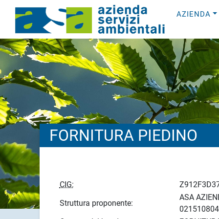
AZIENDA
FORNITURA PIEDINO
CIG:
Z912F3D3
ASA AZIEND
Struttura proponente:
021510804