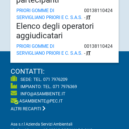
PRIORI GOMME DI
00138110424
SERVIGLIANO PRIORI E C. S.A.S.
-
IT
Elenco degli operatori
aggiudicatari
PRIORI GOMME DI
00138110424
SERVIGLIANO PRIORI E C. S.A.S.
-
IT
CONTATTI:
SEDE: TEL.
071 7976209
IMPIANTO: TEL.
071 7976369
INFO@ASAMBIENTE.IT
ASAMBIENTE@PEC.IT
ALTRI RECAPITI
Asa s.r.l Azienda Servizi Ambientali