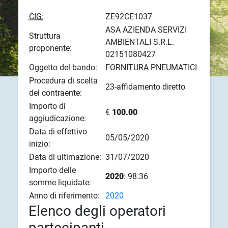
CIG:
ZE92CE1037
ASA AZIENDA SERVIZI
Struttura
AMBIENTALI S.R.L.
proponente:
02151080427
Oggetto del bando:
FORNITURA PNEUMATICI
Procedura di scelta
23-affidamento diretto
del contraente:
Importo di
€
100.00
aggiudicazione:
Data di effettivo
05/05/2020
inizio:
Data di ultimazione:
31/07/2020
Importo delle
2020
: 98.36
somme liquidate:
Anno di riferimento:
2020
Elenco degli operatori
partecipanti