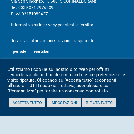
Via San Vincenzo, 18 60013 CORINALDO (AN)
Tel.
0039 071 7976209
P.IVA 02151080427
Informativa sulla privacy per clienti e fornitori
Totale visitatori amministrazione trasparente:
periodo
visitatori
anno 2025
2.360
anno 2024
2.097
Utilizziamo i cookie sul nostro sito Web per offrirti
l'esperienza più pertinente ricordando le tue preferenze e le
anno 2023
1.803
visite ripetute. Cliccando su “Accetta tutto” acconsenti
all'uso di TUTTI i cookie. Tuttavia, puoi cliccare su
anno 2022
2.373
"Personalizza" per fornire un consenso controllato.
anno 2021
1.501
ACCETTA TUTTO
IMPOSTAZIONI
RIFIUTA TUTTO
anno 2020
1.307
Mappa Amministrazione Trasparente (XML)
Sito aggiornato il: 2 Luglio 2026