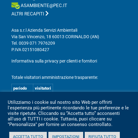
ASAMBIENTE@PEC.IT
ALTRI RECAPITI
Asa s.r.l Azienda Servizi Ambientali
Via San Vincenzo, 18 60013 CORINALDO (AN)
Tel.
0039 071 7976209
P.IVA 02151080427
Informativa sulla privacy per clienti e fornitori
Totale visitatori amministrazione trasparente:
periodo
visitatori
anno 2025
2.360
Utilizziamo i cookie sul nostro sito Web per offrirti
anno 2024
2.097
l'esperienza più pertinente ricordando le tue preferenze e le
visite ripetute. Cliccando su “Accetta tutto” acconsenti
anno 2023
1.803
all'uso di TUTTI i cookie. Tuttavia, puoi cliccare su
anno 2022
2.373
"Personalizza" per fornire un consenso controllato.
anno 2021
1.501
ACCETTA TUTTO
IMPOSTAZIONI
RIFIUTA TUTTO