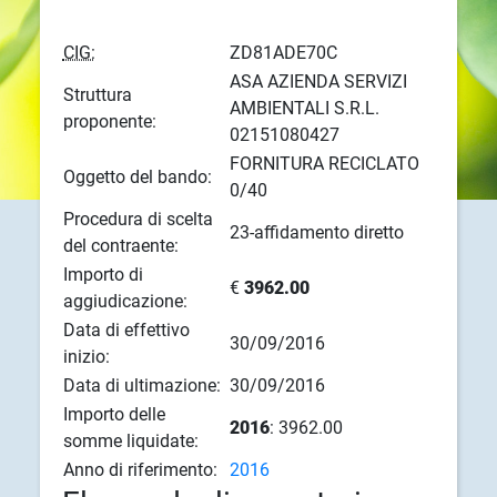
CIG:
ZD81ADE70C
ASA AZIENDA SERVIZI
Struttura
AMBIENTALI S.R.L.
proponente:
02151080427
FORNITURA RECICLATO
Oggetto del bando:
0/40
Procedura di scelta
23-affidamento diretto
del contraente:
Importo di
€
3962.00
aggiudicazione:
Data di effettivo
30/09/2016
inizio:
Data di ultimazione:
30/09/2016
Importo delle
2016
: 3962.00
somme liquidate:
Anno di riferimento:
2016