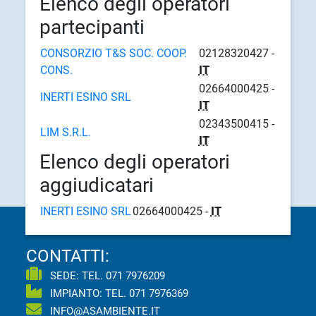
Elenco degli operatori
partecipanti
CONSORZIO T&S SOC. COOP.
02128320427 -
CONS.
IT
02664000425 -
INERTI ESINO SRL
IT
02343500415 -
LIM S.R.L.
IT
Elenco degli operatori
aggiudicatari
INERTI ESINO SRL
02664000425 -
IT
CONTATTI:
SEDE: TEL.
071 7976209
IMPIANTO: TEL.
071 7976369
INFO@ASAMBIENTE.IT