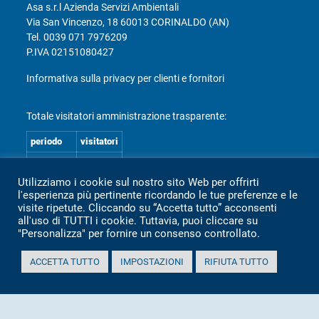
Asa s.r.l Azienda Servizi Ambientali
Via San Vincenzo, 18 60013 CORINALDO (AN)
Tel.
0039 071 7976209
P.IVA 02151080427
Informativa sulla privacy per clienti e fornitori
Totale visitatori amministrazione trasparente:
periodo
visitatori
anno 2025
2.360
Utilizziamo i cookie sul nostro sito Web per offrirti
anno 2024
2.097
l'esperienza più pertinente ricordando le tue preferenze e le
anno 2023
1.803
visite ripetute. Cliccando su “Accetta tutto” acconsenti
all'uso di TUTTI i cookie. Tuttavia, puoi cliccare su
anno 2022
2.373
"Personalizza" per fornire un consenso controllato.
anno 2021
1.501
ACCETTA TUTTO
IMPOSTAZIONI
RIFIUTA TUTTO
anno 2020
1.307
Mappa Amministrazione Trasparente (XML)