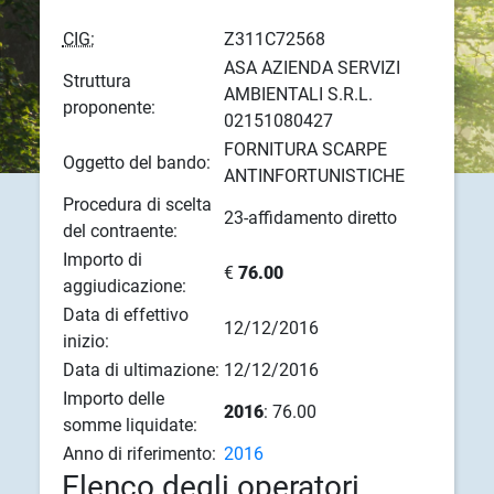
CIG:
Z311C72568
ASA AZIENDA SERVIZI
Struttura
AMBIENTALI S.R.L.
proponente:
02151080427
FORNITURA SCARPE
Oggetto del bando:
ANTINFORTUNISTICHE
Procedura di scelta
23-affidamento diretto
del contraente:
Importo di
€
76.00
aggiudicazione:
Data di effettivo
12/12/2016
inizio:
Data di ultimazione:
12/12/2016
Importo delle
2016
: 76.00
somme liquidate:
Anno di riferimento:
2016
Elenco degli operatori