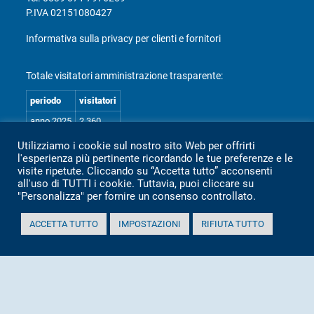
P.IVA 02151080427
Informativa sulla privacy per clienti e fornitori
Totale visitatori amministrazione trasparente:
periodo
visitatori
anno 2025
2.360
anno 2024
2.097
Utilizziamo i cookie sul nostro sito Web per offrirti
l'esperienza più pertinente ricordando le tue preferenze e le
anno 2023
1.803
visite ripetute. Cliccando su “Accetta tutto” acconsenti
anno 2022
2.373
all'uso di TUTTI i cookie. Tuttavia, puoi cliccare su
"Personalizza" per fornire un consenso controllato.
anno 2021
1.501
anno 2020
1.307
ACCETTA TUTTO
IMPOSTAZIONI
RIFIUTA TUTTO
Mappa Amministrazione Trasparente (XML)
Sito aggiornato il: 2 Luglio 2026