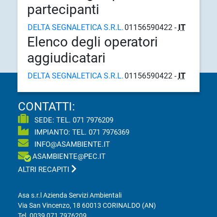
partecipanti
DELTA SEGNALETICA S.R.L.
01156590422 -
IT
Elenco degli operatori
aggiudicatari
DELTA SEGNALETICA S.R.L.
01156590422 -
IT
CONTATTI:
SEDE: TEL.
071 7976209
IMPIANTO: TEL.
071 7976369
INFO@ASAMBIENTE.IT
ASAMBIENTE@PEC.IT
ALTRI RECAPITI
Asa s.r.l Azienda Servizi Ambientali
Via San Vincenzo, 18 60013 CORINALDO (AN)
Tel.
0039 071 7976209