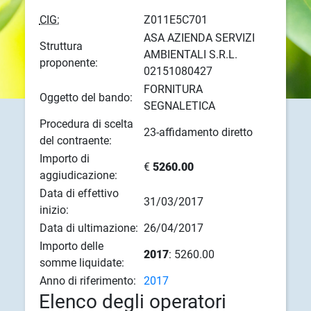
CIG:
Z011E5C701
ASA AZIENDA SERVIZI
Struttura
AMBIENTALI S.R.L.
proponente:
02151080427
FORNITURA
Oggetto del bando:
SEGNALETICA
Procedura di scelta
23-affidamento diretto
del contraente:
Importo di
€
5260.00
aggiudicazione:
Data di effettivo
31/03/2017
inizio:
Data di ultimazione:
26/04/2017
Importo delle
2017
: 5260.00
somme liquidate:
Anno di riferimento:
2017
Elenco degli operatori