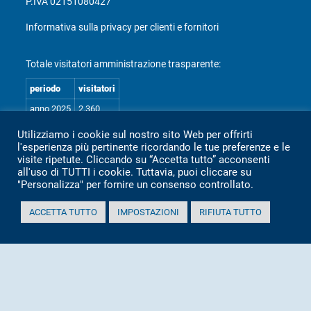
P.IVA 02151080427
Informativa sulla privacy per clienti e fornitori
Totale visitatori amministrazione trasparente:
periodo
visitatori
anno 2025
2.360
anno 2024
2.097
Utilizziamo i cookie sul nostro sito Web per offrirti
l'esperienza più pertinente ricordando le tue preferenze e le
anno 2023
1.803
visite ripetute. Cliccando su “Accetta tutto” acconsenti
anno 2022
2.373
all'uso di TUTTI i cookie. Tuttavia, puoi cliccare su
"Personalizza" per fornire un consenso controllato.
anno 2021
1.501
anno 2020
1.307
ACCETTA TUTTO
IMPOSTAZIONI
RIFIUTA TUTTO
Mappa Amministrazione Trasparente (XML)
Sito aggiornato il: 2 Luglio 2026