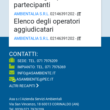
partecipanti
AMBIENTALIA S.R.L.
02146391202 -
IT
Elenco degli operatori
aggiudicatari
AMBIENTALIA S.R.L.
02146391202 -
IT
CONTATTI:
SEDE: TEL.
071 7976209
IMPIANTO: TEL.
071 7976369
INFO@ASAMBIENTE.IT
ASAMBIENTE@PEC.IT
ALTRI RECAPITI
Asa s.r.l Azienda Servizi Ambientali
Via San Vincenzo, 18 60013 CORINALDO (AN)
Tel.
0039 071 7976209