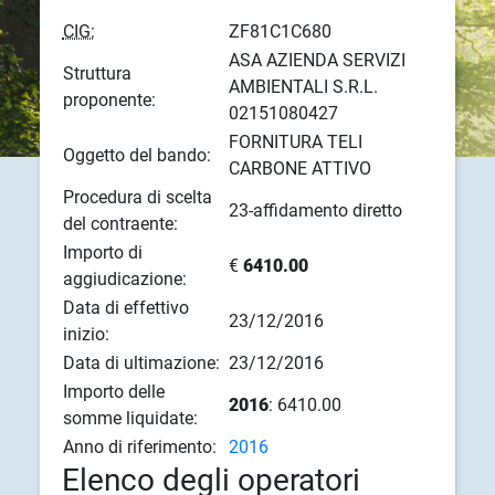
CIG:
ZF81C1C680
ASA AZIENDA SERVIZI
Struttura
AMBIENTALI S.R.L.
proponente:
02151080427
FORNITURA TELI
Oggetto del bando:
CARBONE ATTIVO
Procedura di scelta
23-affidamento diretto
del contraente:
Importo di
€
6410.00
aggiudicazione:
Data di effettivo
23/12/2016
inizio:
Data di ultimazione:
23/12/2016
Importo delle
2016
: 6410.00
somme liquidate:
Anno di riferimento:
2016
Elenco degli operatori