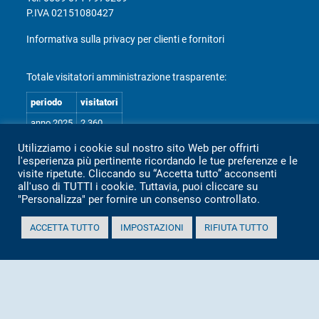
P.IVA 02151080427
Informativa sulla privacy per clienti e fornitori
Totale visitatori amministrazione trasparente:
periodo
visitatori
anno 2025
2.360
anno 2024
2.097
Utilizziamo i cookie sul nostro sito Web per offrirti
l'esperienza più pertinente ricordando le tue preferenze e le
anno 2023
1.803
visite ripetute. Cliccando su “Accetta tutto” acconsenti
anno 2022
2.373
all'uso di TUTTI i cookie. Tuttavia, puoi cliccare su
"Personalizza" per fornire un consenso controllato.
anno 2021
1.501
anno 2020
1.307
ACCETTA TUTTO
IMPOSTAZIONI
RIFIUTA TUTTO
Mappa Amministrazione Trasparente (XML)
Sito aggiornato il: 2 Luglio 2026