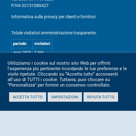
P.IVA 02151080427
Informativa sulla privacy per clienti e fornitori
Totale visitatori amministrazione trasparente:
periodo
visitatori
anno 2025
2.360
anno 2024
2.097
Utilizziamo i cookie sul nostro sito Web per offrirti
l'esperienza più pertinente ricordando le tue preferenze e le
anno 2023
1.803
visite ripetute. Cliccando su “Accetta tutto” acconsenti
anno 2022
2.373
all'uso di TUTTI i cookie. Tuttavia, puoi cliccare su
"Personalizza" per fornire un consenso controllato.
anno 2021
1.501
anno 2020
1.307
ACCETTA TUTTO
IMPOSTAZIONI
RIFIUTA TUTTO
Mappa Amministrazione Trasparente (XML)
Sito aggiornato il: 2 Luglio 2026