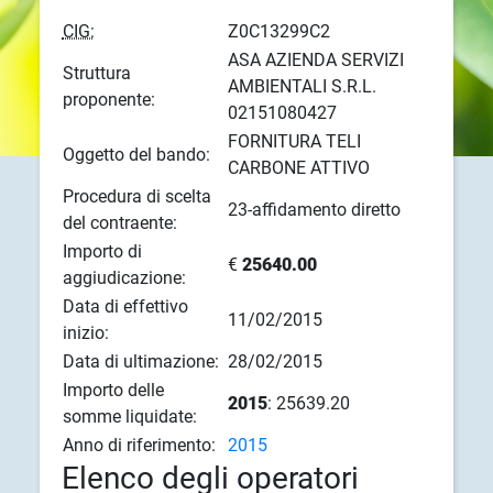
CIG:
Z0C13299C2
ASA AZIENDA SERVIZI
Struttura
AMBIENTALI S.R.L.
proponente:
02151080427
FORNITURA TELI
Oggetto del bando:
CARBONE ATTIVO
Procedura di scelta
23-affidamento diretto
del contraente:
Importo di
€
25640.00
aggiudicazione:
Data di effettivo
11/02/2015
inizio:
Data di ultimazione:
28/02/2015
Importo delle
2015
: 25639.20
somme liquidate:
Anno di riferimento:
2015
Elenco degli operatori