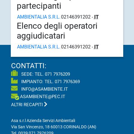
partecipanti
AMBIENTALIA S.R.L.
02146391202 -
IT
Elenco degli operatori
aggiudicatari
AMBIENTALIA S.R.L.
02146391202 -
IT
CONTATTI:
SEDE: TEL.
071 7976209
IMPIANTO: TEL.
071 7976369
INFO@ASAMBIENTE.IT
ASAMBIENTE@PEC.IT
ALTRI RECAPITI
Asa s.r.l Azienda Servizi Ambientali
Via San Vincenzo, 18 60013 CORINALDO (AN)
Tel.
0039 071 7976209