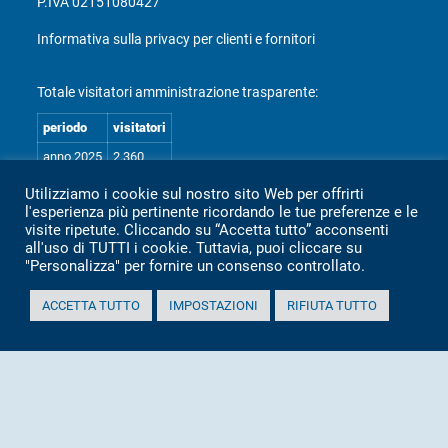
P.IVA 02151080427
Informativa sulla privacy per clienti e fornitori
Totale visitatori amministrazione trasparente:
periodo
visitatori
anno 2025
2.360
anno 2024
2.097
Utilizziamo i cookie sul nostro sito Web per offrirti
l'esperienza più pertinente ricordando le tue preferenze e le
anno 2023
1.803
visite ripetute. Cliccando su “Accetta tutto” acconsenti
anno 2022
2.373
all'uso di TUTTI i cookie. Tuttavia, puoi cliccare su
"Personalizza" per fornire un consenso controllato.
anno 2021
1.501
anno 2020
1.307
ACCETTA TUTTO
IMPOSTAZIONI
RIFIUTA TUTTO
Mappa Amministrazione Trasparente (XML)
Sito aggiornato il: 2 Luglio 2026