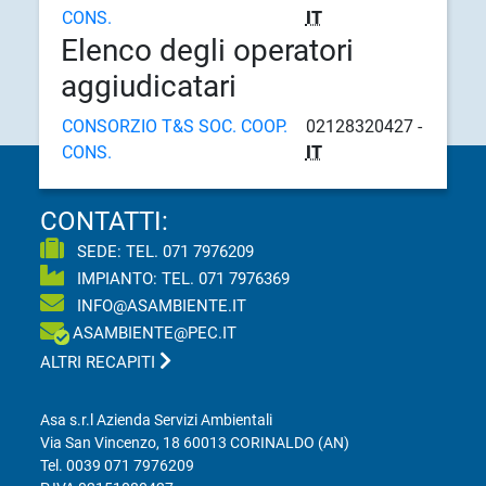
CONS.
IT
Elenco degli operatori
aggiudicatari
CONSORZIO T&S SOC. COOP.
02128320427 -
CONS.
IT
CONTATTI:
SEDE: TEL.
071 7976209
IMPIANTO: TEL.
071 7976369
INFO@ASAMBIENTE.IT
ASAMBIENTE@PEC.IT
ALTRI RECAPITI
Asa s.r.l Azienda Servizi Ambientali
Via San Vincenzo, 18 60013 CORINALDO (AN)
Tel.
0039 071 7976209