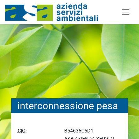
interconnessione pesa
CIG:
B54636C6D1
ASA AZIENDA SERVIZI