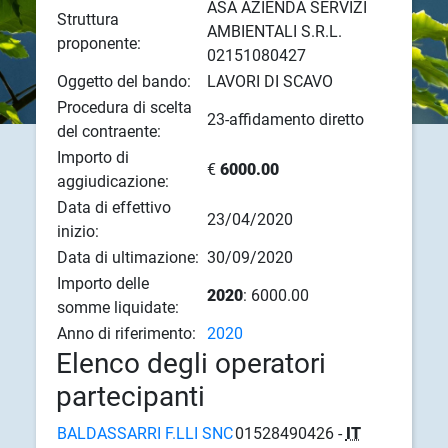
ASA AZIENDA SERVIZI
Struttura
AMBIENTALI S.R.L.
proponente:
02151080427
Oggetto del bando:
LAVORI DI SCAVO
Procedura di scelta
23-affidamento diretto
del contraente:
Importo di
€
6000.00
aggiudicazione:
Data di effettivo
23/04/2020
inizio:
Data di ultimazione:
30/09/2020
Importo delle
2020
: 6000.00
somme liquidate:
Anno di riferimento:
2020
Elenco degli operatori
partecipanti
BALDASSARRI F.LLI SNC
01528490426 -
IT