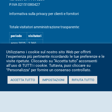
P.IVA 02151080427
Informativa sulla privacy per clienti e fornitori
Totale visitatori amministrazione trasparente:
periodo
visitatori
anno 2025
2.360
anno 2024
2.097
Utilizziamo i cookie sul nostro sito Web per offrirti
l'esperienza più pertinente ricordando le tue preferenze e le
anno 2023
1.803
visite ripetute. Cliccando su “Accetta tutto” acconsenti
anno 2022
2.373
all'uso di TUTTI i cookie. Tuttavia, puoi cliccare su
"Personalizza" per fornire un consenso controllato.
anno 2021
1.501
anno 2020
1.307
ACCETTA TUTTO
IMPOSTAZIONI
RIFIUTA TUTTO
Mappa Amministrazione Trasparente (XML)
Sito aggiornato il: 2 Luglio 2026