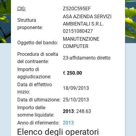
CIG:
Z520C595EF
ASA AZIENDA SERVIZI
Struttura
AMBIENTALI S.R.L.
proponente:
02151080427
MANUTENZIONE
Oggetto del bando:
COMPUTER
Procedura di scelta
23-affidamento diretto
del contraente:
Importo di
€
250.00
aggiudicazione:
Data di effettivo
18/09/2013
inizio:
Data di ultimazione:
25/10/2013
Importo delle
2013
: 248.63
somme liquidate:
Anno di riferimento:
2013
Elenco degli operatori