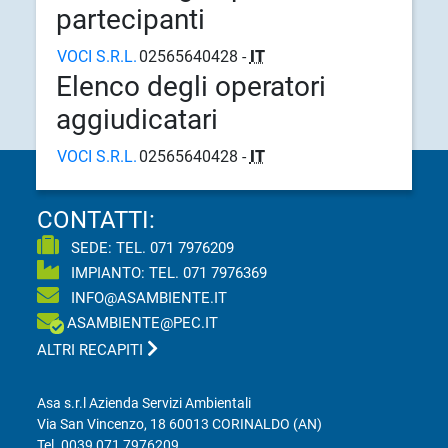
partecipanti
VOCI S.R.L.
02565640428 -
IT
Elenco degli operatori
aggiudicatari
VOCI S.R.L.
02565640428 -
IT
CONTATTI:
SEDE: TEL.
071 7976209
IMPIANTO: TEL.
071 7976369
INFO@ASAMBIENTE.IT
ASAMBIENTE@PEC.IT
ALTRI RECAPITI
Asa s.r.l Azienda Servizi Ambientali
Via San Vincenzo, 18 60013 CORINALDO (AN)
Tel.
0039 071 7976209