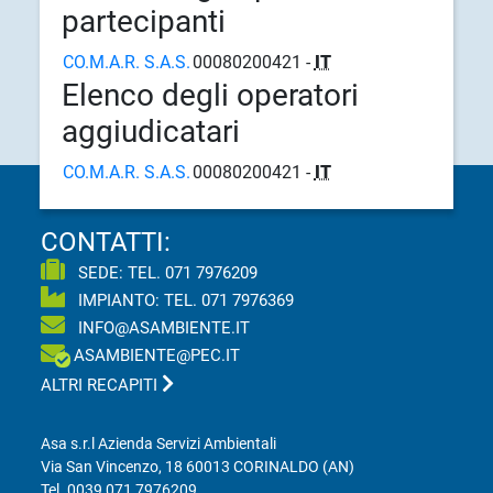
partecipanti
CO.M.A.R. S.A.S.
00080200421 -
IT
Elenco degli operatori
aggiudicatari
CO.M.A.R. S.A.S.
00080200421 -
IT
CONTATTI:
SEDE: TEL.
071 7976209
IMPIANTO: TEL.
071 7976369
INFO@ASAMBIENTE.IT
ASAMBIENTE@PEC.IT
ALTRI RECAPITI
Asa s.r.l Azienda Servizi Ambientali
Via San Vincenzo, 18 60013 CORINALDO (AN)
Tel.
0039 071 7976209