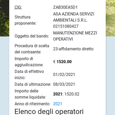
CIG:
ZAB30EA5D1
ASA AZIENDA SERVIZI
Struttura
AMBIENTALI S.R.L.
proponente:
02151080427
MANUTENZIONE MEZZI
Oggetto del bando:
OPERATIVI
Procedura di scelta
23-affidamento diretto
del contraente:
Importo di
€
1520.00
aggiudicazione:
Data di effettivo
01/02/2021
inizio:
Data di ultimazione:
08/03/2021
Importo delle
2021
: 1520.02
somme liquidate:
Anno di riferimento:
2021
Elenco degli operatori