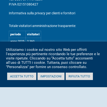
P.IVA 02151080427
Informativa sulla privacy per clienti e fornitori
Totale visitatori amministrazione trasparente:
periodo
visitatori
anno 2025
2.360
anno 2024
2.097
Utilizziamo i cookie sul nostro sito Web per offrirti
l'esperienza più pertinente ricordando le tue preferenze e le
anno 2023
1.803
visite ripetute. Cliccando su “Accetta tutto” acconsenti
anno 2022
2.373
all'uso di TUTTI i cookie. Tuttavia, puoi cliccare su
"Personalizza" per fornire un consenso controllato.
anno 2021
1.501
anno 2020
1.307
ACCETTA TUTTO
IMPOSTAZIONI
RIFIUTA TUTTO
Mappa Amministrazione Trasparente (XML)
Sito aggiornato il: 2 Luglio 2026