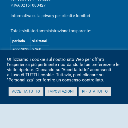
P.IVA 02151080427
Informativa sulla privacy per clienti e fornitori
Totale visitatori amministrazione trasparente:
periodo
visitatori
anno 2025
2.360
anno 2024
2.097
Utilizziamo i cookie sul nostro sito Web per offrirti
l'esperienza più pertinente ricordando le tue preferenze e le
anno 2023
1.803
visite ripetute. Cliccando su “Accetta tutto” acconsenti
anno 2022
2.373
all'uso di TUTTI i cookie. Tuttavia, puoi cliccare su
"Personalizza" per fornire un consenso controllato.
anno 2021
1.501
anno 2020
1.307
ACCETTA TUTTO
IMPOSTAZIONI
RIFIUTA TUTTO
Mappa Amministrazione Trasparente (XML)
Sito aggiornato il: 2 Luglio 2026