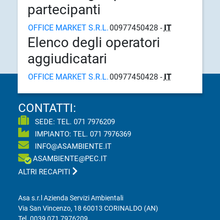
partecipanti
OFFICE MARKET S.R.L.
00977450428 -
IT
Elenco degli operatori
aggiudicatari
OFFICE MARKET S.R.L.
00977450428 -
IT
CONTATTI:
SEDE: TEL.
071 7976209
IMPIANTO: TEL.
071 7976369
INFO@ASAMBIENTE.IT
ASAMBIENTE@PEC.IT
ALTRI RECAPITI
Asa s.r.l Azienda Servizi Ambientali
Via San Vincenzo, 18 60013 CORINALDO (AN)
Tel.
0039 071 7976209