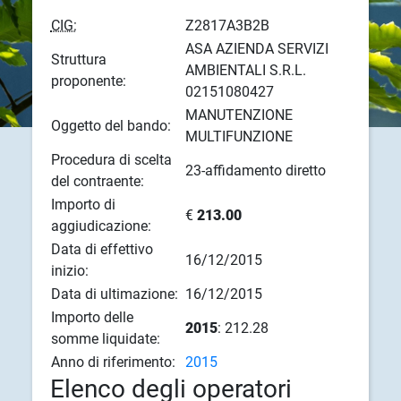
CIG:
Z2817A3B2B
ASA AZIENDA SERVIZI
Struttura
AMBIENTALI S.R.L.
proponente:
02151080427
MANUTENZIONE
Oggetto del bando:
MULTIFUNZIONE
Procedura di scelta
23-affidamento diretto
del contraente:
Importo di
€
213.00
aggiudicazione:
Data di effettivo
16/12/2015
inizio:
Data di ultimazione:
16/12/2015
Importo delle
2015
: 212.28
somme liquidate:
Anno di riferimento:
2015
Elenco degli operatori