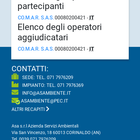
partecipanti
CO.M.A.R. S.A.S.
00080200421 -
IT
Elenco degli operatori
aggiudicatari
CO.M.A.R. S.A.S.
00080200421 -
IT
CONTATTI:
SEDE: TEL.
071 7976209
IMPIANTO: TEL.
071 7976369
INFO@ASAMBIENTE.IT
ASAMBIENTE@PEC.IT
ALTRI RECAPITI
Asa s.r.l Azienda Servizi Ambientali
Via San Vincenzo, 18 60013 CORINALDO (AN)
Tel.
0039 071 7976209