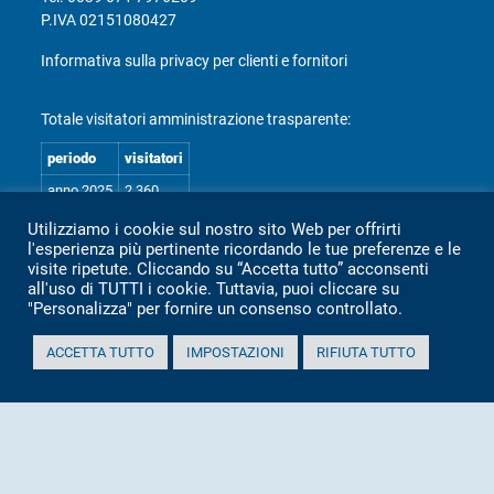
P.IVA 02151080427
Informativa sulla privacy per clienti e fornitori
Totale visitatori amministrazione trasparente:
periodo
visitatori
anno 2025
2.360
anno 2024
2.097
Utilizziamo i cookie sul nostro sito Web per offrirti
l'esperienza più pertinente ricordando le tue preferenze e le
anno 2023
1.803
visite ripetute. Cliccando su “Accetta tutto” acconsenti
anno 2022
2.373
all'uso di TUTTI i cookie. Tuttavia, puoi cliccare su
"Personalizza" per fornire un consenso controllato.
anno 2021
1.501
anno 2020
1.307
ACCETTA TUTTO
IMPOSTAZIONI
RIFIUTA TUTTO
Mappa Amministrazione Trasparente (XML)
Sito aggiornato il: 2 Luglio 2026