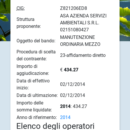
CIG:
Z821206ED8
ASA AZIENDA SERVIZI
Struttura
AMBIENTALI S.R.L.
proponente:
02151080427
MANUTENZIONE
Oggetto del bando:
ORDINARIA MEZZO
Procedura di scelta
23-affidamento diretto
del contraente:
Importo di
€
434.27
aggiudicazione:
Data di effettivo
02/12/2014
inizio:
Data di ultimazione:
02/12/2014
Importo delle
2014
: 434.27
somme liquidate:
Anno di riferimento:
2014
Elenco degli operatori