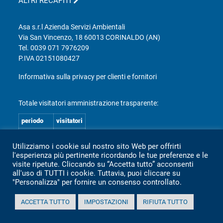
ALTRI RECAPITI
Asa s.r.l Azienda Servizi Ambientali
Via San Vincenzo, 18 60013 CORINALDO (AN)
Tel.
0039 071 7976209
P.IVA 02151080427
Informativa sulla privacy per clienti e fornitori
Totale visitatori amministrazione trasparente:
periodo
visitatori
anno 2025
2.360
Utilizziamo i cookie sul nostro sito Web per offrirti
anno 2024
2.097
l'esperienza più pertinente ricordando le tue preferenze e le
visite ripetute. Cliccando su “Accetta tutto” acconsenti
anno 2023
1.803
all'uso di TUTTI i cookie. Tuttavia, puoi cliccare su
anno 2022
2.373
"Personalizza" per fornire un consenso controllato.
anno 2021
1.501
ACCETTA TUTTO
IMPOSTAZIONI
RIFIUTA TUTTO
anno 2020
1.307
Mappa Amministrazione Trasparente (XML)