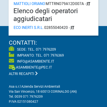
MATTIOLI ORIANO
MTTRNO79A12D007A -
IT
Elenco degli operatori
aggiudicatari
ECO INERTI S.R.L.
02855040420 -
IT
CONTATTI:
SEDE: TEL.
071 7976209
IMPIANTO: TEL.
071 7976369
INFO@ASAMBIENTE.IT
ASAMBIENTE@PEC.IT
ALTRI RECAPITI
Asa s.r.l Azienda Servizi Ambientali
Via San Vincenzo, 18 60013 CORINALDO (AN)
Tel.
0039 071 7976209
P.IVA 02151080427