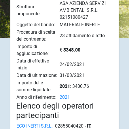
ASA AZIENDA SERVIZI
Struttura
AMBIENTALI S.R.L.
proponente:
02151080427
Oggetto del bando:
MATERIALE INERTE
Procedura di scelta
23-affidamento diretto
del contraente:
Importo di
€
3348.00
aggiudicazione:
Data di effettivo
24/02/2021
inizio:
Data di ultimazione:
31/03/2021
Importo delle
2021
: 3400.76
somme liquidate:
Anno di riferimento:
2021
Elenco degli operatori
partecipanti
ECO INERTI S.R.L.
02855040420 -
IT