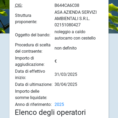
CIG:
B644CA6C08
ASA AZIENDA SERVIZI
Struttura
AMBIENTALI S.R.L.
proponente:
02151080427
noleggio a caldo
Oggetto del bando:
autocarro con cestello
Procedura di scelta
non definito
del contraente:
Importo di
€
aggiudicazione:
Data di effettivo
31/03/2025
inizio:
Data di ultimazione:
30/04/2025
Importo delle
somme liquidate:
Anno di riferimento:
2025
Elenco degli operatori