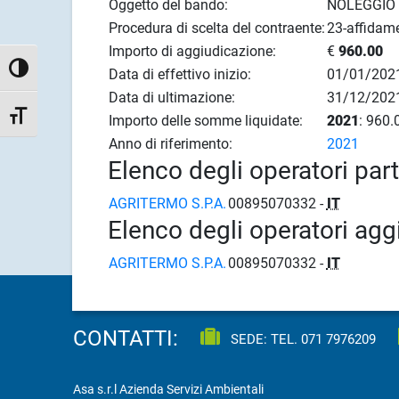
Oggetto del bando:
NOLEGGIO
Procedura di scelta del contraente:
23-affidame
Importo di aggiudicazione:
€
960.00
Attiva/disattiva alto contrasto
Data di effettivo inizio:
01/01/202
Data di ultimazione:
31/12/202
Attiva/disattiva dimensione testo
Importo delle somme liquidate:
2021
: 960.
Anno di riferimento:
2021
Elenco degli operatori par
AGRITERMO S.P.A.
00895070332 -
IT
Elenco degli operatori agg
AGRITERMO S.P.A.
00895070332 -
IT
CONTATTI:
SEDE: TEL.
071 7976209
Asa s.r.l Azienda Servizi Ambientali