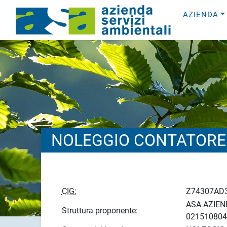
AZIENDA
NOLEGGIO CONTATORE
CIG:
Z74307AD
ASA AZIEND
Struttura proponente:
021510804