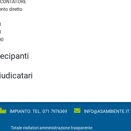
 CONTATORE
nto diretto
1
1
00
tecipanti
iudicatari
IMPIANTO: TEL.
071 7976369
INFO@ASAMBIENTE.IT
Totale visitatori amministrazione trasparente: