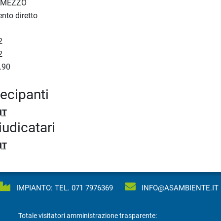
 MEZZO
nto diretto
2
2
.90
tecipanti
IT
iudicatari
IT
IMPIANTO: TEL.
071 7976369
INFO@ASAMBIENTE.IT
Totale visitatori amministrazione trasparente: