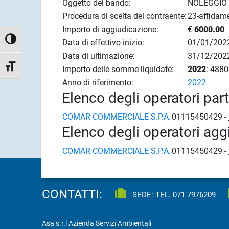
Oggetto del bando:
NOLEGGIO
Procedura di scelta del contraente:
23-affidame
Importo di aggiudicazione:
€
6000.00
Attiva/disattiva alto contrasto
Data di effettivo inizio:
01/01/202
Data di ultimazione:
31/12/202
Attiva/disattiva dimensione testo
Importo delle somme liquidate:
2022
: 4880
Anno di riferimento:
2022
Elenco degli operatori par
COMAR COMMERCIALE S.P.A.
01115450429 -
Elenco degli operatori agg
COMAR COMMERCIALE S.P.A.
01115450429 -
CONTATTI:
SEDE: TEL.
071 7976209
Asa s.r.l Azienda Servizi Ambientali