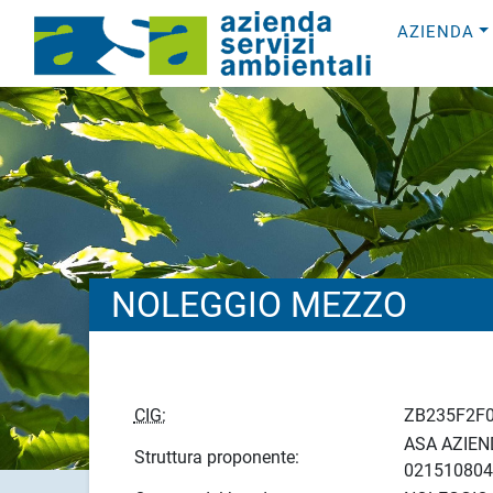
AZIENDA
NOLEGGIO MEZZO
CIG:
ZB235F2F
ASA AZIEND
Struttura proponente:
021510804