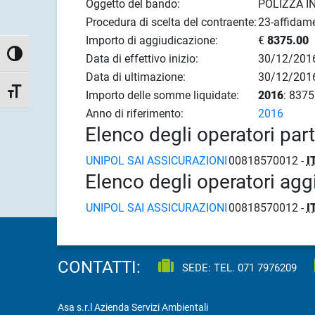
Oggetto del bando:
POLIZZA I
Procedura di scelta del contraente:
23-affidame
Importo di aggiudicazione:
€
8375.00
Attiva/disattiva alto contrasto
Data di effettivo inizio:
30/12/201
Data di ultimazione:
30/12/201
Attiva/disattiva dimensione testo
Importo delle somme liquidate:
2016
: 8375
Anno di riferimento:
2016
Elenco degli operatori par
UNIPOL SAI ASSICURAZIONI
00818570012 -
I
Elenco degli operatori agg
UNIPOL SAI ASSICURAZIONI
00818570012 -
I
CONTATTI:
SEDE: TEL.
071 7976209
Asa s.r.l Azienda Servizi Ambientali