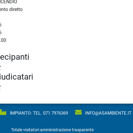
NCENDIO
nto diretto
6
6
.00
tecipanti
T
iudicatari
T
IMPIANTO: TEL.
071 7976369
INFO@ASAMBIENTE.IT
Totale visitatori amministrazione trasparente: