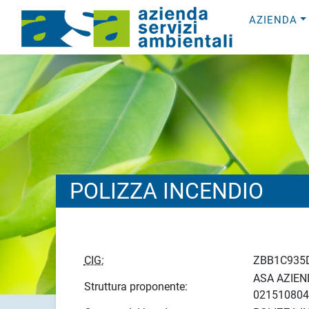
AZIENDA
POLIZZA INCENDIO
CIG:
ZBB1C935
ASA AZIEND
Struttura proponente:
021510804