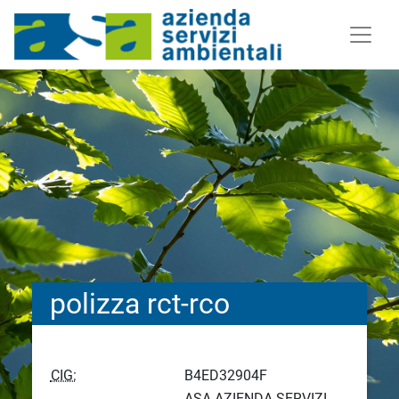
polizza rct-rco
CIG:
B4ED32904F
ASA AZIENDA SERVIZI