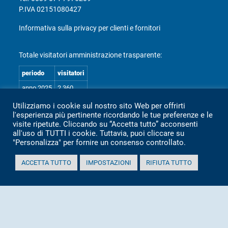
P.IVA 02151080427
Informativa sulla privacy per clienti e fornitori
Totale visitatori amministrazione trasparente:
periodo
visitatori
anno 2025
2.360
anno 2024
2.097
Utilizziamo i cookie sul nostro sito Web per offrirti
l'esperienza più pertinente ricordando le tue preferenze e le
anno 2023
1.803
visite ripetute. Cliccando su “Accetta tutto” acconsenti
anno 2022
2.373
all'uso di TUTTI i cookie. Tuttavia, puoi cliccare su
"Personalizza" per fornire un consenso controllato.
anno 2021
1.501
anno 2020
1.307
ACCETTA TUTTO
IMPOSTAZIONI
RIFIUTA TUTTO
Mappa Amministrazione Trasparente (XML)
Sito aggiornato il: 2 Luglio 2026