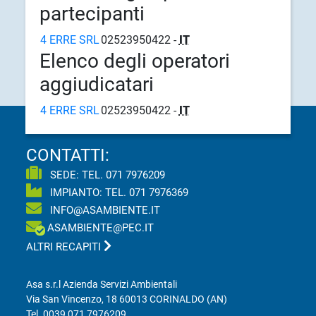
partecipanti
4 ERRE SRL
02523950422 -
IT
Elenco degli operatori
aggiudicatari
4 ERRE SRL
02523950422 -
IT
CONTATTI:
SEDE: TEL.
071 7976209
IMPIANTO: TEL.
071 7976369
INFO@ASAMBIENTE.IT
ASAMBIENTE@PEC.IT
ALTRI RECAPITI
Asa s.r.l Azienda Servizi Ambientali
Via San Vincenzo, 18 60013 CORINALDO (AN)
Tel.
0039 071 7976209