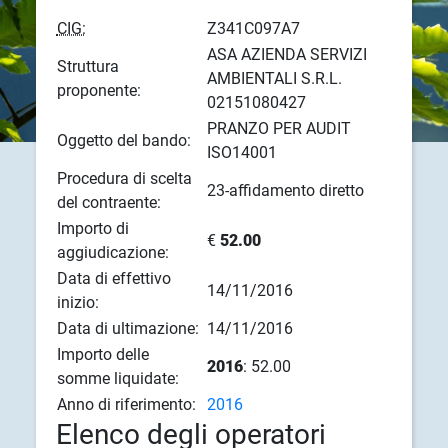
CIG:
Z341C097A7
ASA AZIENDA SERVIZI
Struttura
AMBIENTALI S.R.L.
proponente:
02151080427
PRANZO PER AUDIT
Oggetto del bando:
ISO14001
Procedura di scelta
23-affidamento diretto
del contraente:
Importo di
€
52.00
aggiudicazione:
Data di effettivo
14/11/2016
inizio:
Data di ultimazione:
14/11/2016
Importo delle
2016
: 52.00
somme liquidate:
Anno di riferimento:
2016
Elenco degli operatori