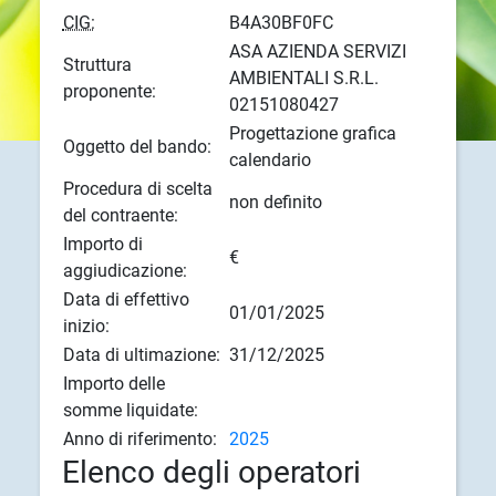
CIG:
B4A30BF0FC
ASA AZIENDA SERVIZI
Struttura
AMBIENTALI S.R.L.
proponente:
02151080427
Progettazione grafica
Oggetto del bando:
calendario
Procedura di scelta
non definito
del contraente:
Importo di
€
aggiudicazione:
Data di effettivo
01/01/2025
inizio:
Data di ultimazione:
31/12/2025
Importo delle
somme liquidate:
Anno di riferimento:
2025
Elenco degli operatori