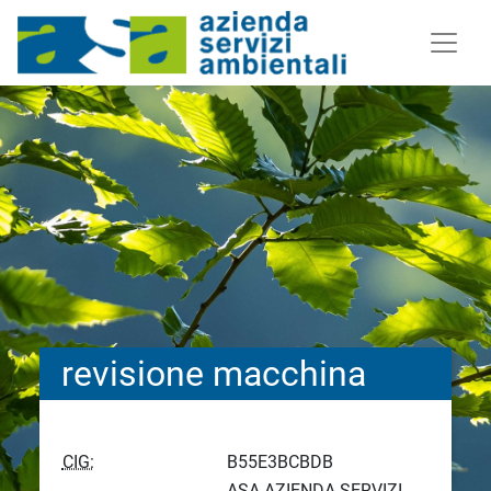
revisione macchina
CIG:
B55E3BCBDB
ASA AZIENDA SERVIZI