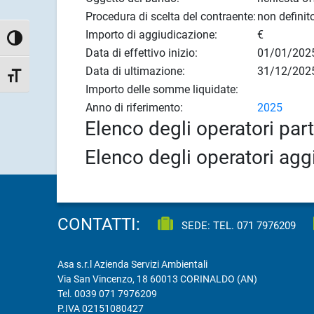
Procedura di scelta del contraente:
non definit
Importo di aggiudicazione:
€
Attiva/disattiva alto contrasto
Data di effettivo inizio:
01/01/202
Data di ultimazione:
31/12/202
Attiva/disattiva dimensione testo
Importo delle somme liquidate:
Anno di riferimento:
2025
Elenco degli operatori par
Elenco degli operatori agg
CONTATTI:
SEDE: TEL.
071 7976209
Asa s.r.l Azienda Servizi Ambientali
Via San Vincenzo, 18 60013 CORINALDO (AN)
Tel.
0039 071 7976209
P.IVA 02151080427