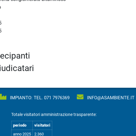
o
5
5
tecipanti
iudicatari
IMPIANTO: TEL.
071 7976369
INFO@ASAMBIENTE.IT
Totale visitatori amministrazione trasparente:
periodo
visitatori
anno 2025
2.360