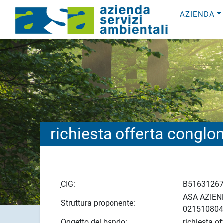
AZIENDA
richiesta offerta congl
CIG:
B5163126
ASA AZIEND
Struttura proponente:
021510804
Oggetto del bando:
richiesta o