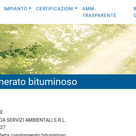
IMPIANTO
CERTIFICAZIONI
AMM.
TRASPARENTE
omerato bituminoso
7E
A SERVIZI AMBIENTALI S.R.L.
27
fferta conglomerato bituminoso