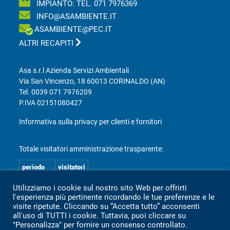
IMPIANTO: TEL.
071 7976369
INFO@ASAMBIENTE.IT
ASAMBIENTE@PEC.IT
ALTRI RECAPITI
Asa s.r.l Azienda Servizi Ambientali
Via San Vincenzo, 18 60013 CORINALDO (AN)
Tel.
0039 071 7976209
P.IVA 02151080427
Informativa sulla privacy per clienti e fornitori
Totale visitatori amministrazione trasparente:
periodo
visitatori
anno 2025
2.360
Utilizziamo i cookie sul nostro sito Web per offrirti
l'esperienza più pertinente ricordando le tue preferenze e le
anno 2024
2.097
visite ripetute. Cliccando su “Accetta tutto” acconsenti
anno 2023
1.803
all'uso di TUTTI i cookie. Tuttavia, puoi cliccare su
"Personalizza" per fornire un consenso controllato.
anno 2022
2.373